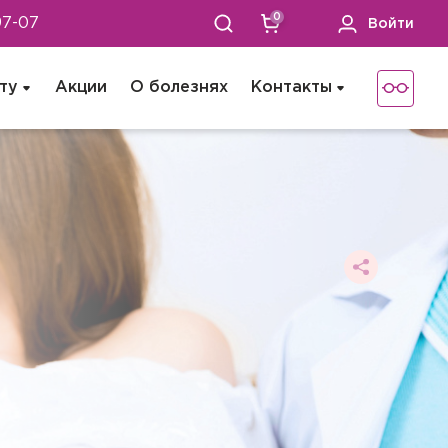
0
97-07
Войти
ту
Акции
О болезнях
Контакты