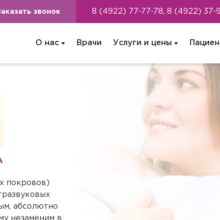
8 (4922) 77-77-78, 8 (4922) 37-
Заказать звонок
О нас
Врачи
Услуги и цены
Пациен
А
х покровов)
тразвуковых
ым, абсолютно
му незаменим в