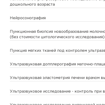
дошкольного возраста
Певунов Александр Але
Взятие б/материала
Нейросонография
Потехина Наталья Нико
Виниры
Пункционная биопсия новообразования молочн
Пшеничный Владимир В
Восстановление зубов
(без стоимости цитологического исследования)
Рузаук Мария Игоревна
Восстановление зубов
Пункция мягких тканей под контролем ультраз
Рыбакова Александра Е
Вскрытие парапроктита
Ультразвуковая допплерография маточно-плац
Селиверстова Ия Валер
Выскабливание слизист
Ультразвуковая эластометрия печени врачом в
Смирнова Наталья Андр
Гайморотомия
Ультразвуковое исследование - контроль при 
Сорокина Лариса Алекс
Гастроэнтерология