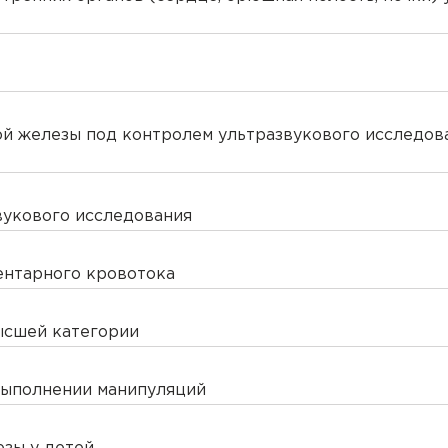
ксандрович
лаевна
ой железы под контролем ультразвукового исследов
икторович
вукового исследования
вгеньевна
ентарного кровотока
ьяновна
ой оболочки матки
ысшей категории
еевна
выполнении манипуляций
андровна