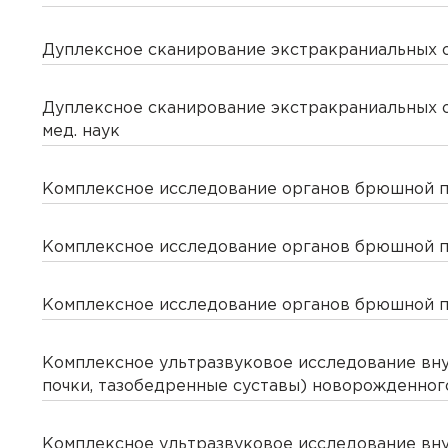
Дуплексное сканирование экстракраниальных 
Зинченко Марина Юрье
Бесплатный прием стом
Игнатьев Дмитрий Серг
Дуплексное сканирование экстракраниальных о
Биопсия
мед. наук
Курикова Екатерина Ал
Брекеты
Комплексное исследование органов брюшной по
Ларюшкина Валентина 
Бюгельные протезы
Комплексное исследование органов брюшной по
Морозова Елена Евгень
Вазотомия
Комплексное исследование органов брюшной по
Нетяга Роман Алексеев
Вакцинация
Комплексное ультразвуковое исследование внут
Орлова Ольга Ивановна
Варикоз
почки, тазобедренные суставы) новорожденног
Орлова Ирина Камильев
Венозные тромбозы
Комплексное ультразвуковое исследование внут