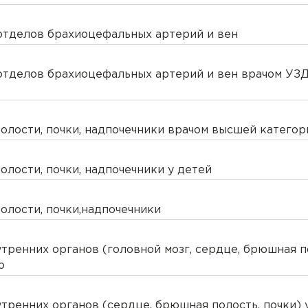
отделов брахиоцефальных артерий и вен
вна
атолога-ортопеда
еевич
тделов брахиоцефальных артерий и вен врачом УЗД
ександровна
лости, почки, надпочечники врачом высшей категор
Викторовна
лости, почки, надпочечники у детей
евна
лости, почки,надпочечники
ич
ренних органов (головной мозг, сердце, брюшная п
о
на
ренних органов (сердце, брюшная полость, почки) 