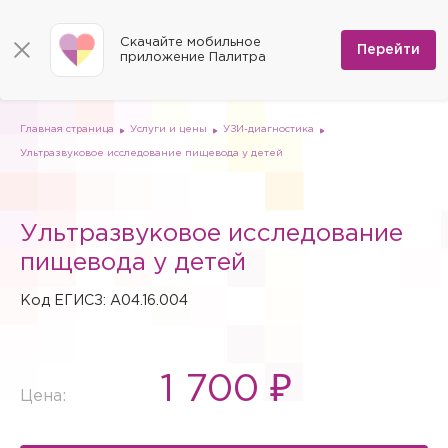
КОНТАКТЫ
Программы
0
Способы оплаты
Вакансии
Скачайте мобильное
Сертификаты
Перейти
Мы на карте
приложение Палитра
Страховые организации
Документы
Госпитализация в федеральные медицинские центры
Планы клиник
ДМС
Письмо директору
Партнёрские услуги
Планы парковок
Заказать документы для налоговой
Главная страница
Услуги и цены
УЗИ-диагностика
Политика в отношении обработки персональных данных
Ультразвуковое исследование пищевода у детей
Онлайн-диагностика
Скачать мобильное приложение
Ультразвуковое исследование
Анкета оценки качества услуг
пищевода у детей
Код ЕГИСЗ: A04.16.004
1 700 ₽
Цена: