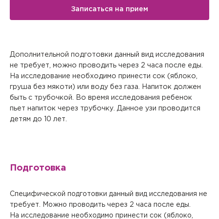
Записаться на прием
Дополнительной подготовки данный вид исследования
не требует, можно проводить через 2 часа после еды.
На исследование необходимо принести сок (яблоко,
груша без мякоти) или воду без газа. Напиток должен
быть с трубочкой. Во время исследования ребенок
пьет напиток через трубочку. Данное узи проводится
детям до 10 лет.
Подготовка
Вызов врача на дом
Специфической подготовки данный вид исследования не
Если Вам необходима медицинская помощь, но посетить
клинику Вы не можете (или не хотите), мы окажем
требует. Можно проводить через 2 часа после еды.
необходимые услуги с выездом на дом или в офис.
На исследование необходимо принести сок (яблоко,