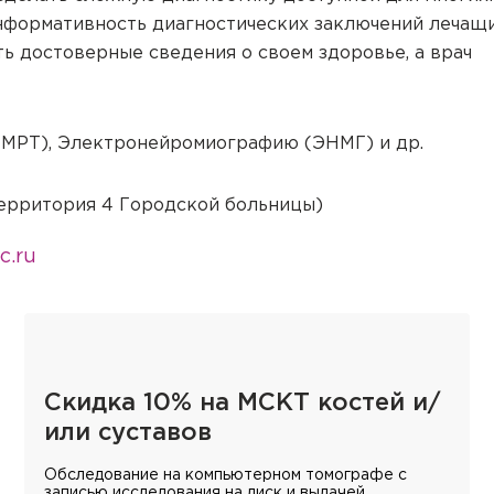
ом компьютере
нформативность диагностических заключений лечащ
ом компьютере
Настоящим подтверждаю, что я ознакомлен и согласен с условиями
По
обработки персональных данных
.
ить достоверные сведения о своем здоровье, а врач
Настоящим подтверждаю, что я ознакомлен и согласен с условиями
По
 МРТ), Электронейромиографию (ЭНМГ) и др.
обработки персональных данных
.
(территория 4 Городской больницы)
c.ru
Скидка 10% на МСКТ костей и/
или суставов
Обследование на компьютерном томографе с
записью исследования на диск и выдачей