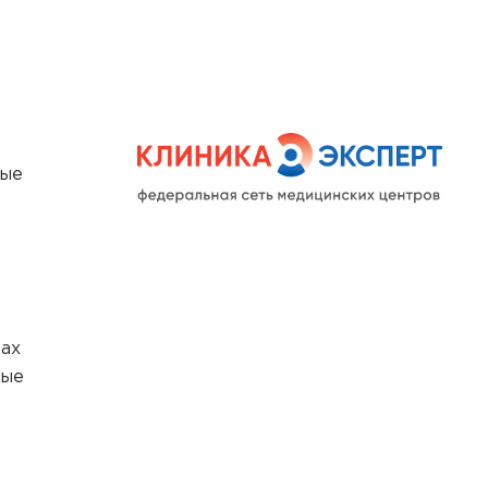
ные
рах
ные