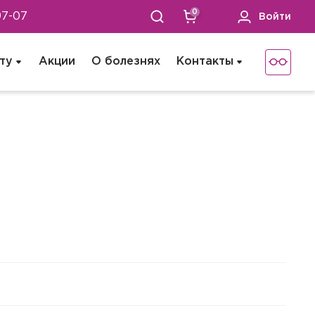
0
97-07
Войти
ту
Акции
О болезнях
Контакты