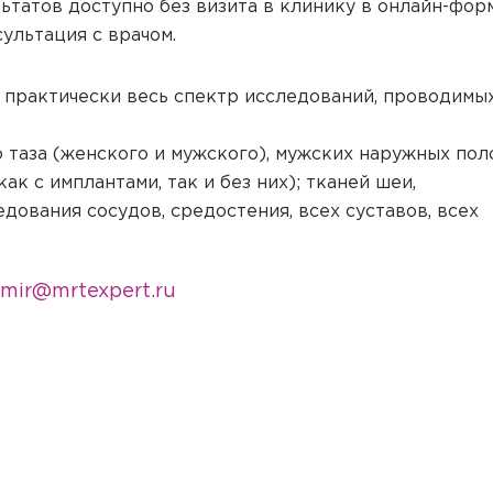
ьтатов доступно без визита в клинику в онлайн-фор
ультация с врачом.
актически весь спектр исследований, проводимых
 таза (женского и мужского), мужских наружных пол
к с имплантами, так и без них); тканей шеи,
ования сосудов, средостения, всех суставов, всех
imir@mrtexpert.ru
ача на дом
цинская помощь, но посетить клинику Вы не можете (или
дом на дом или в офис.