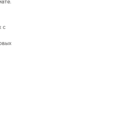
мате.
 с
овых
 не хотите), мы окажем