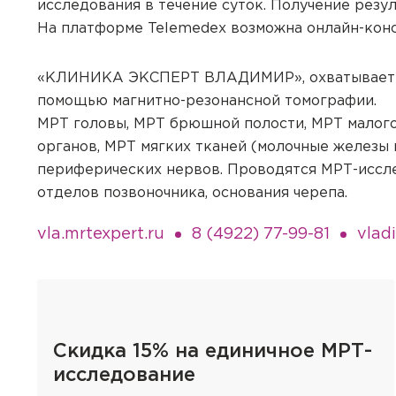
исследования в течение суток. Получение резул
На платформе Telemedex возможна онлайн-конс
«КЛИНИКА ЭКСПЕРТ ВЛАДИМИР», охватывает пр
помощью магнитно-резонансной томографии.
МРТ головы, МРТ брюшной полости, МРТ малого
органов, МРТ мягких тканей (молочные железы ка
периферических нервов. Проводятся МРТ-исслед
отделов позвоночника, основания черепа.
vla.mrtexpert.ru
8 (4922) 77-99-81
vlad
Вызов вр
Скидка 15% на единичное МРТ-
Если Вам необходима меди
исследование
необходимые услуги с выез