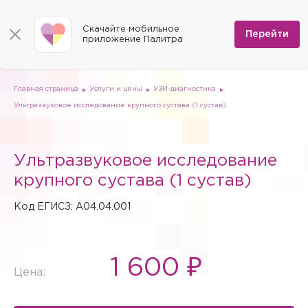
КОНТАКТЫ
Программы
0
Способы оплаты
Вакансии
Скачайте мобильное
Сертификаты
Перейти
Мы на карте
приложение Палитра
Страховые организации
Документы
Госпитализация в федеральные медицинские центры
Планы клиник
ДМС
Письмо директору
Партнёрские услуги
Планы парковок
Заказать документы для налоговой
Главная страница
Услуги и цены
УЗИ-диагностика
Политика в отношении обработки персональных данных
Ультразвуковое исследование крупного сустава (1 сустав)
Онлайн-диагностика
Скачать мобильное приложение
Ультразвуковое исследование
Анкета оценки качества услуг
крупного сустава (1 сустав)
Код ЕГИСЗ: A04.04.001
1 600 ₽
Цена: