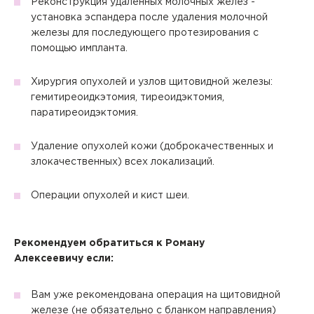
Реконструкция удаленных молочных желез -
Отправить код
Закрыть
Сбросить чекап и купить
Вернуться к оформлению чека
Купить
Сменить аккаунт
установка эспандера после удаления молочной
Хорошо
Отправить
Да
Нет
железы для последующего протезирования с
Отправить
Отправить
помощью импланта.
Запомнить меня на этом компьютере
Запомнить меня на этом компьютере
Настоящим подтверждаю, что я ознакомлен и согласен с
Хирургия опухолей и узлов щитовидной железы:
условиями
Политики в отношении обработки персональных
данных
.
гемитиреоидкэтомия, тиреоидэктомия,
паратиреоидэктомия.
Отправить
Удаление опухолей кожи (доброкачественных и
Настоящим подтверждаю, что я ознакомлен и согласен с
злокачественных) всех локализаций.
условиями
Политики в отношении обработки персональных
данных
.
Операции опухолей и кист шеи.
Рекомендуем обратиться к Роману
Алексеевичу если:
Вам уже рекомендована операция на щитовидной
железе (не обязательно с бланком направления)