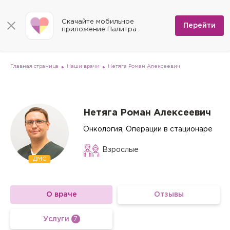
КОНТАКТЫ
Программы
0
Способы оплаты
Вакансии
Скачайте мобильное
Сертификаты
Перейти
Мы на карте
приложение Палитра
Страховые организации
Документы
Госпитализация в федеральные медицинские центры
Планы клиник
ДМС
Письмо директору
Партнёрские услуги
Планы парковок
Заказать документы для налоговой
Главная страница
Наши врачи
Нетяга Роман Алексеевич
Политика в отношении обработки персональных данных
Онлайн-диагностика
Скачать мобильное приложение
Нетяга Роман Алексеевич
Анкета оценки качества услуг
Онкология, Операции в стационаре
Взрослые
ДМС
О враче
Отзывы
Услуги
7