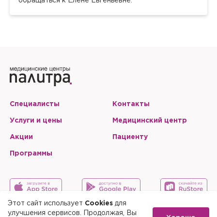
обращаться к Елене Евгеньевне.
Запомнить меня на этом компьютере
Запомнить меня на этом компьютере
Настоящим подтверждаю, что я ознакомлен и согласен с
условиями
Политики в отношении обработки персональных
данных
.
Отправить
Настоящим подтверждаю, что я ознакомлен и согласен с
условиями
Политики в отношении обработки персональных
данных
.
Специалисты
Контакты
Услуги и цены
Медицинский центр
Акции
Пациенту
Программы
Этот сайт использует
Cookies
для
улучшения сервисов. Продолжая, Вы