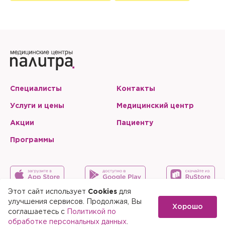
Запомнить меня на этом компьютере
Настоящим подтверждаю, что я ознакомлен и согласен с
условиями
Политики в отношении обработки персональных
данных
.
Отправить
Настоящим подтверждаю, что я ознакомлен и согласен с
условиями
Политики в отношении обработки персональных
данных
.
Специалисты
Контакты
Услуги и цены
Медицинский центр
Акции
Пациенту
Программы
Этот сайт использует
Cookies
для
улучшения сервисов. Продолжая, Вы
Хорошо
Карта сайта
Скачать мобильное приложение
соглашаетесь с
Политикой по
обработке персональных данных
.