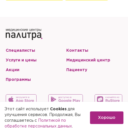
Запомнить меня на этом компьютере
Настоящим подтверждаю, что я ознакомлен и согласен с
условиями
Политики в отношении обработки персональных
данных
.
Отправить
Настоящим подтверждаю, что я ознакомлен и согласен с
условиями
Политики в отношении обработки персональных
данных
.
Специалисты
Контакты
Услуги и цены
Медицинский центр
Акции
Пациенту
Программы
Этот сайт использует
Cookies
для
улучшения сервисов. Продолжая, Вы
Хорошо
Карта сайта
Скачать мобильное приложение
соглашаетесь с
Политикой по
обработке персональных данных
.