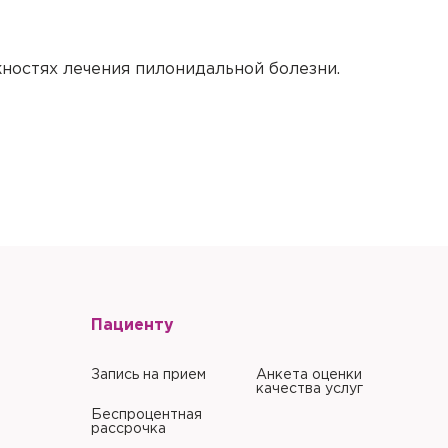
лугу
олжении
бходимо
о
жностях лечения пилонидальной болезни.
е Вам выдали в клинике.
е Вам выдали в клинике.
е в его
Забыли пароль?
Забыли пароль?
литики в отношении
Пациенту
литики в отношении
Запись на прием
Анкета оценки
качества услуг
Беспроцентная
рассрочка