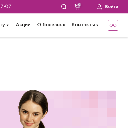
0
97-07
Войти
ту
Акции
О болезнях
Контакты