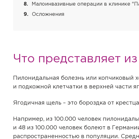
Малоинвазивные операции в клинике "П
Осложнения
Вызов вр
Если Вам необходима меди
необходимые услуги с выез
Что представляет из
Заказ зв
Квалифицированные специ
лабораторной диагностики
Авториз
Укажите, пожалуйст
Внимание
Внимание
Авториз
Пилонидальная болезнь или копчиковый х
Покупка 
Выезд осуществляется при
Подготов
центра свяжется с 
и подкожной клетчатки в верхней части я
выезда количество времен
Вы покуп
Перенест
Чтобы оплатить онлайн, не
78.
Подтвер
Регистрация личного каби
Подт
совершен
личном присутствии пацие
Обратите внимание! После
Ягодичная щель – это бороздка от крестц
указанным при регистраци
Нажимая кнопку "Да
Уважаемый па
В зависимости от вашего 
Например, из 100.000 человек пилонидаль
другую дату. Наш м
номер телеф
и 48 из 100.000 человек болеют в Герман
всех деталей.
Авториз
Авториз
Выберите
В корзине уже сущ
Пациенту с данным
распространенностью в популяции. Средни
ВНИМАНИЕ!