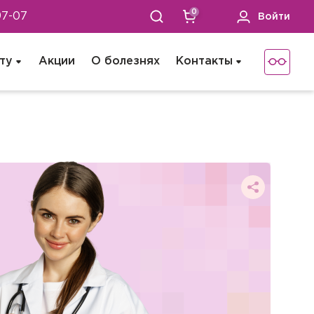
0
97-07
Войти
ту
Акции
О болезнях
Контакты