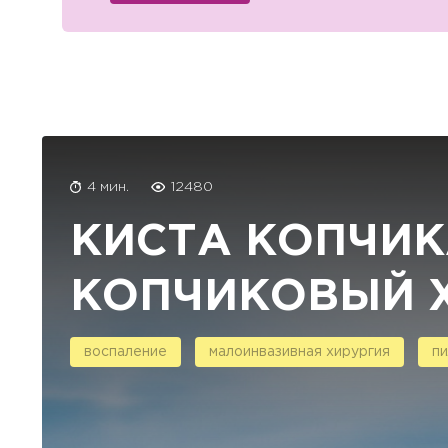
4 мин.
12480
КИСТА КОПЧИК
КОПЧИКОВЫЙ 
воспаление
малоинвазивная хирургия
пи