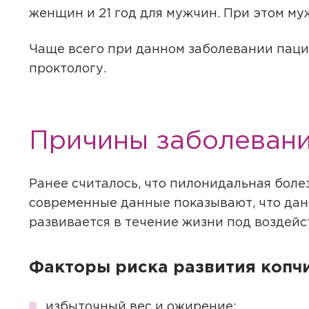
ВНИМАНИЕ!
покупки корзина бу
переоформить догов
женщин и 21 год для мужчин. При этом му
Документы автомат
Чтобы оплатить онлайн, не
Чтобы оплатить онлайн, не
Вы подтвердили при
Вы подтвердили при
аккаунта. Для оформ
К данному приёму 
Чаще всего при данном заболевании паци
аккаунт.
проктологу.
Отпра
Хорошо
Да
Отправить
Да
Отправить
Закрыть
Купить
С
Сбросить чекап и куп
Хорошо
Причины заболеван
Запомнить меня на эт
Запомнить меня на эт
Отправить
Ранее считалось, что пилонидальная боле
современные данные показывают, что дан
развивается в течение жизни под воздейс
Отправить
Факторы риска развития копчи
избыточный вес и ожирение;