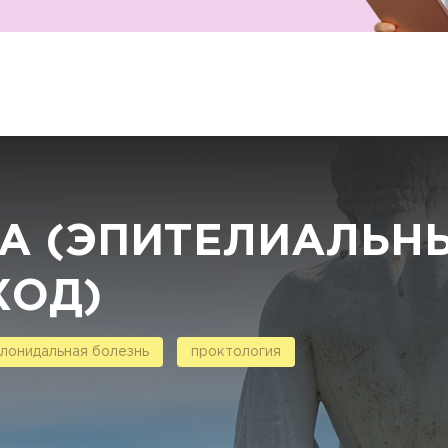
А (ЭПИТЕЛИАЛЬН
ХОД)
лонидальная болезнь
проктология