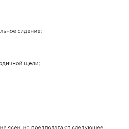
льное сидение;
годичной щели;
не ясен, но предполагают следующее: