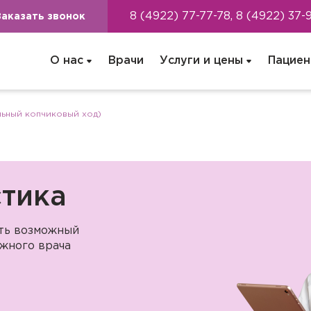
8 (4922) 77-77-78, 8 (4922) 37-
Заказать звонок
О нас
Врачи
Услуги и цены
Пациен
льный копчиковый ход)
тика
ать возможный
жного врача