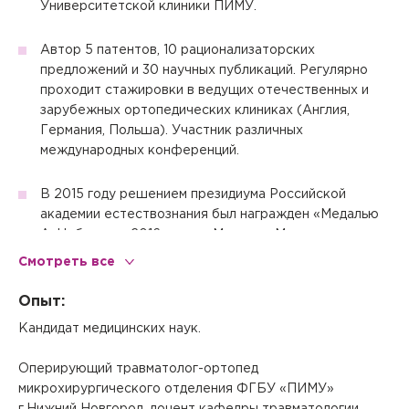
Университетской клиники ПИМУ.
Автор 5 патентов, 10 рационализаторских
предложений и 30 научных публикаций. Регулярно
проходит стажировки в ведущих отечественных и
зарубежных ортопедических клиниках (Англия,
Германия, Польша). Участник различных
международных конференций.
В 2015 году решением президиума Российской
академии естествознания был награжден «Медалью
А. Нобеля», в 2016 году - «Медалью Михаила
Васильевича Ломоносова».
Смотреть все
В декабре 2018 год решением Российской Академии
Опыт:
Естествознания присвоено почетное звание
Кандидат медицинских наук.
«Заслуженный работник науки и естествознания»
(сертификат №02741).
Оперирующий травматолог-ортопед
микрохирургического отделения ФГБУ «ПИМУ»