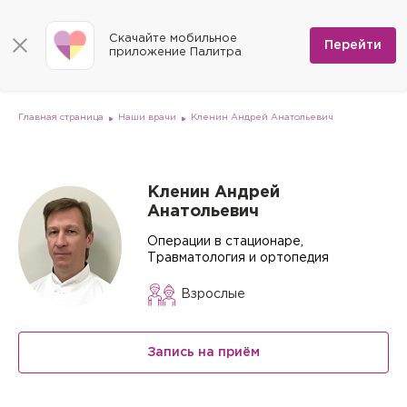
КОНТАКТЫ
Программы
0
Способы оплаты
Вакансии
Скачайте мобильное
Сертификаты
Перейти
Мы на карте
приложение Палитра
Страховые организации
Документы
Госпитализация в федеральные медицинские центры
Планы клиник
ДМС
Письмо директору
Партнёрские услуги
Планы парковок
Заказать документы для налоговой
Главная страница
Наши врачи
Кленин Андрей Анатольевич
Политика в отношении обработки персональных данных
Онлайн-диагностика
Скачать мобильное приложение
Кленин Андрей
Анатольевич
Анкета оценки качества услуг
Операции в стационаре,
Травматология и ортопедия
Взрослые
Запись на приём