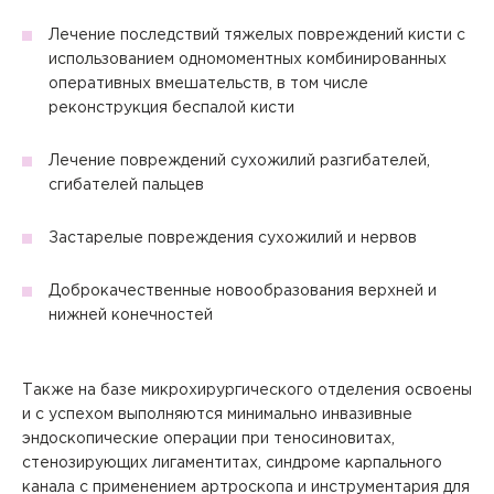
Отправить
Да
Нет
Отправить
Отправить
Лечение последствий тяжелых повреждений кисти с
использованием одномоментных комбинированных
Запомнить меня на этом компьютере
Запомнить меня на этом компьютере
оперативных вмешательств, в том числе
Настоящим подтверждаю, что я ознакомлен и согласен с
условиями
Политики в отношении обработки персональных
реконструкция беспалой кисти
данных
.
Отправить
Лечение повреждений сухожилий разгибателей,
сгибателей пальцев
Настоящим подтверждаю, что я ознакомлен и согласен с
условиями
Политики в отношении обработки персональных
Застарелые повреждения сухожилий и нервов
данных
.
Доброкачественные новообразования верхней и
нижней конечностей
Также на базе микрохирургического отделения освоены
и с успехом выполняются минимально инвазивные
эндоскопические операции при теносиновитах,
стенозирующих лигаментитах, синдроме карпального
канала с применением артроскопа и инструментария для