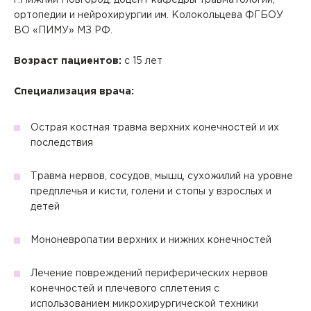
г.Нижний Новгород, доцент кафедры травматологии,
ортопедии и нейрохирургии им. Колокольцева ФГБОУ
ВО «ПИМУ» МЗ РФ.
Возраст пациентов:
с 15 лет
Специализация врача:
Острая костная травма верхних конечностей и их
последствия
Травма нервов, сосудов, мышц, сухожилий на уровне
предплечья и кисти, голени и стопы у взрослых и
детей
Мононевропатии верхних и нижних конечностей
Лечение повреждений периферических нервов
Вызов врача на дом
конечностей и плечевого сплетения с
использованием микрохирургической техники