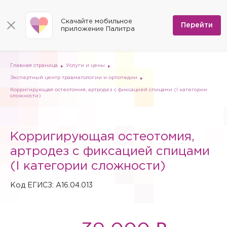
КОНТАКТЫ
Программы
0
Способы оплаты
Вакансии
Скачайте мобильное
Сертификаты
Перейти
Мы на карте
приложение Палитра
Страховые организации
Документы
Госпитализация в федеральные медицинские центры
Планы клиник
ДМС
Письмо директору
Партнёрские услуги
Планы парковок
Заказать документы для налоговой
Главная страница
Услуги и цены
Политика в отношении обработки персональных данных
Экспертный центр травматологии и ортопедии
Онлайн-диагностика
Корригирующая остеотомия, артродез с фиксацией спицами (I категории
сложности)
Скачать мобильное приложение
Анкета оценки качества услуг
Корригирующая остеотомия,
артродез с фиксацией спицами
(I категории сложности)
Код ЕГИСЗ: A16.04.013