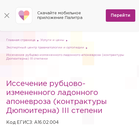
КОНТАКТЫ
Программы
0
Способы оплаты
Вакансии
Скачайте мобильное
Сертификаты
Перейти
Мы на карте
приложение Палитра
Страховые организации
Документы
Госпитализация в федеральные медицинские центры
Планы клиник
ДМС
Письмо директору
Партнёрские услуги
Планы парковок
Заказать документы для налоговой
Главная страница
Услуги и цены
Политика в отношении обработки персональных данных
Экспертный центр травматологии и ортопедии
Онлайн-диагностика
Иссечение рубцово-измененного ладонного апоневроза (контрактуры
Дюпюитерна) III степени
Скачать мобильное приложение
Анкета оценки качества услуг
Иссечение рубцово-
измененного ладонного
апоневроза (контрактуры
Дюпюитерна) III степени
Код ЕГИСЗ: A16.02.004