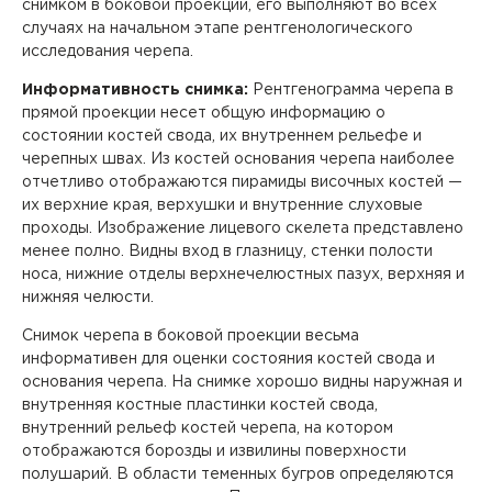
снимком в боковой проекции, его выполняют во всех
случаях на начальном этапе рентгенологического
исследования черепа.
Информативность снимка:
Рентгенограмма черепа в
прямой проекции несет общую информацию о
состоянии костей свода, их внутреннем рельефе и
черепных швах. Из костей основания черепа наиболее
отчетливо отображаются пирамиды височных костей —
их верхние края, верхушки и внутренние слуховые
проходы. Изображение лицевого скелета представлено
менее полно. Видны вход в глазницу, стенки полости
носа, нижние отделы верхнечелюстных пазух, верхняя и
нижняя челюсти.
Снимок черепа в боковой проекции весьма
информативен для оценки состояния костей свода и
основания черепа. На снимке хорошо видны наружная и
внутренняя костные пластинки костей свода,
внутренний рельеф костей черепа, на котором
отображаются борозды и извилины поверхности
полушарий. В области теменных бугров определяются