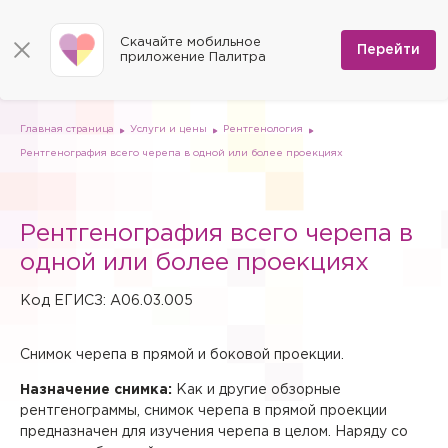
КОНТАКТЫ
Программы
0
Способы оплаты
Вакансии
Скачайте мобильное
Сертификаты
Перейти
Мы на карте
приложение Палитра
Страховые организации
Документы
Госпитализация в федеральные медицинские центры
Планы клиник
ДМС
Письмо директору
Партнёрские услуги
Планы парковок
Заказать документы для налоговой
Главная страница
Услуги и цены
Рентгенология
Политика в отношении обработки персональных данных
Рентгенография всего черепа в одной или более проекциях
Онлайн-диагностика
Скачать мобильное приложение
Рентгенография всего черепа в
Анкета оценки качества услуг
одной или более проекциях
Код ЕГИСЗ: A06.03.005
Снимок черепа в прямой и боковой проекции.
Назначение снимка:
Как и другие обзорные
рентгенограммы, снимок черепа в прямой проекции
предназначен для изучения черепа в целом. Наряду со