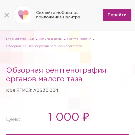
КОНТАКТЫ
Программы
0
Способы оплаты
Вакансии
Скачайте мобильное
Сертификаты
Перейти
Мы на карте
приложение Палитра
Страховые организации
Документы
Госпитализация в федеральные медицинские центры
Планы клиник
ДМС
Письмо директору
Партнёрские услуги
Планы парковок
Заказать документы для налоговой
Главная страница
Услуги и цены
Рентгенология
Политика в отношении обработки персональных данных
Обзорная рентгенография органов малого таза
Онлайн-диагностика
Скачать мобильное приложение
Обзорная рентгенография
Анкета оценки качества услуг
органов малого таза
Код ЕГИСЗ: A06.30.004
1 000 ₽
Цена: