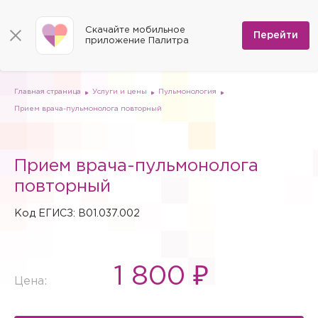
КОНТАКТЫ
Программы
0
Способы оплаты
Вакансии
Скачайте мобильное
Сертификаты
Перейти
Мы на карте
приложение Палитра
Страховые организации
Документы
Госпитализация в федеральные медицинские центры
Планы клиник
ДМС
Письмо директору
Партнёрские услуги
Планы парковок
Заказать документы для налоговой
Главная страница
Услуги и цены
Пульмонология
Политика в отношении обработки персональных данных
Прием врача-пульмонолога повторный
Онлайн-диагностика
Скачать мобильное приложение
Прием врача-пульмонолога
Анкета оценки качества услуг
повторный
Код ЕГИСЗ: B01.037.002
1 800 ₽
Цена: