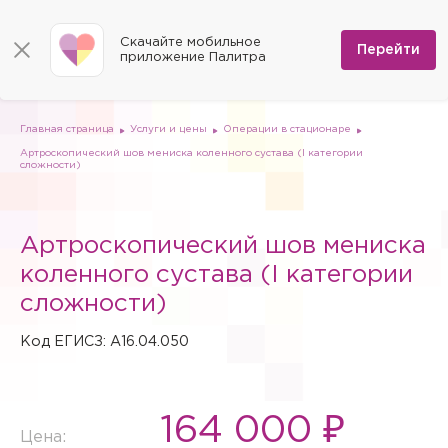
КОНТАКТЫ
Программы
0
Способы оплаты
Вакансии
Скачайте мобильное
Сертификаты
Перейти
Мы на карте
приложение Палитра
Страховые организации
Документы
Госпитализация в федеральные медицинские центры
Планы клиник
ДМС
Письмо директору
Партнёрские услуги
Планы парковок
Заказать документы для налоговой
Главная страница
Услуги и цены
Операции в стационаре
Политика в отношении обработки персональных данных
Артроскопический шов мениска коленного сустава (I категории
Онлайн-диагностика
сложности)
Скачать мобильное приложение
Анкета оценки качества услуг
Артроскопический шов мениска
коленного сустава (I категории
сложности)
Код ЕГИСЗ: A16.04.050
164 000 ₽
Цена: