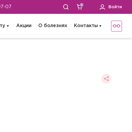
0
97-07
Войти
ту
Акции
О болезнях
Контакты