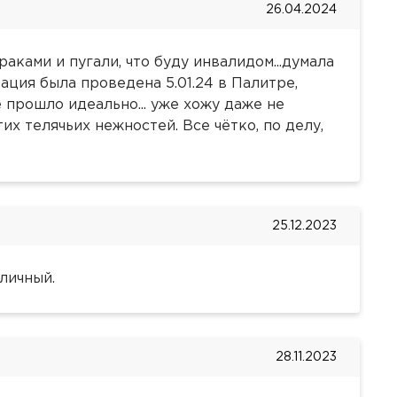
26.04.2024
 не хотите), мы окажем
ками и пугали, что буду инвалидом...думала
атериала для
ж).
рация была проведена 5.01.24 в Палитре,
т нашего контакт-
е прошло идеально... уже хожу даже не
имое для осуществления
их телячьих нежностей. Все чётко, по делу,
-77-78, 8 (800) 707-77-
е Вам выдали в клинике.
ики сети «Палитра» при
на
а?
етствии с возрастом,
го перенос на
уги.
емя для уточнения
25.12.2023
лугу
олжении
бходимо
личный.
о
е Вам выдали в клинике.
е Вам выдали в клинике.
е в его
Забыли пароль?
28.11.2023
Забыли пароль?