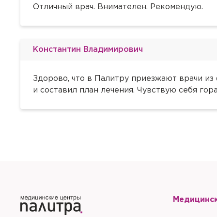
Отправить
Да
Отличный врач. Внимателен. Рекомендую.
Отправить
Закрыть
Купить
С
Сбросить чекап и куп
Хорошо
Запомнить меня на эт
Запомнить меня на эт
Отправить
Константин Владимирович
Здорово, что в Палитру приезжают врачи из
и составил план лечения. Чувствую себя гор
Отправить
Медицинс