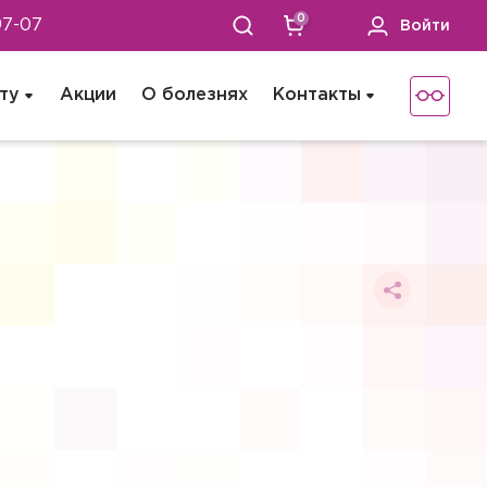
0
97-07
Войти
ту
Акции
О болезнях
Контакты