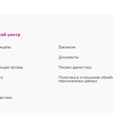
Настоящим подтверждаю, что я ознакомлен и согласен с условиями
По
обработки персональных данных
.
кий центр
инципы
Вакансии
Документы
ющие органы
Письмо директору
ти
Политика в отношении обраб
персональных данных
рактики