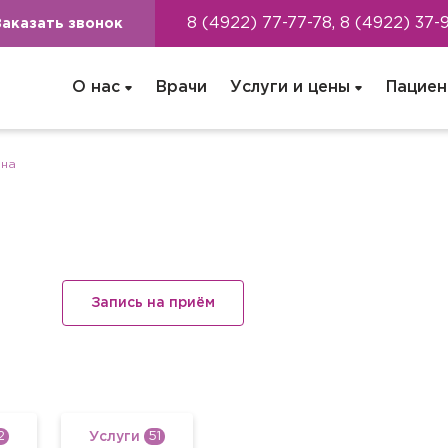
8 (4922) 77-77-78, 8 (4922) 37-
Заказать звонок
О нас
Врачи
Услуги и цены
Пациен
вна
Запись на приём
Услуги
2
51