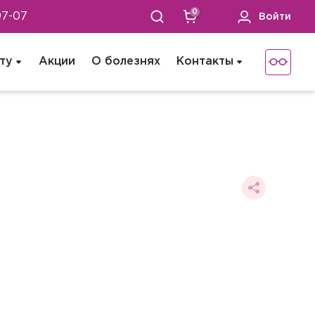
0
97-07
Войти
ту
Акции
О болезнях
Контакты