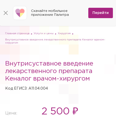
КОНТАКТЫ
Программы
0
Способы оплаты
Вакансии
Скачайте мобильное
Сертификаты
Перейти
Мы на карте
приложение Палитра
Страховые организации
Документы
Госпитализация в федеральные медицинские центры
Планы клиник
ДМС
Письмо директору
Партнёрские услуги
Планы парковок
Заказать документы для налоговой
Главная страница
Услуги и цены
Хирургия
Политика в отношении обработки персональных данных
Внутрисуставное введение лекарственного препарата Кеналог врачом-
Онлайн-диагностика
хирургом
Скачать мобильное приложение
Анкета оценки качества услуг
Внутрисуставное введение
лекарственного препарата
Кеналог врачом-хирургом
Код ЕГИСЗ: A11.04.004
2 500 ₽
Цена: