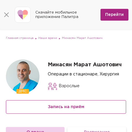
КОНТАКТЫ
Программы
0
Способы оплаты
Вакансии
Скачайте мобильное
Сертификаты
Перейти
Мы на карте
приложение Палитра
Страховые организации
Документы
Госпитализация в федеральные медицинские центры
Планы клиник
ДМС
Письмо директору
Партнёрские услуги
Планы парковок
Заказать документы для налоговой
Главная страница
Наши врачи
Минасян Марат Ашотович
Политика в отношении обработки персональных данных
Онлайн-диагностика
Скачать мобильное приложение
Минасян Марат Ашотович
Анкета оценки качества услуг
Операции в стационаре, Хирургия
Взрослые
ДМС
Запись на приём