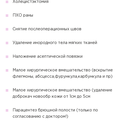
Холецистэктомия
Отправить код
Закрыть
Сбросить чекап и купить
Вернуться к оформлению чека
Купить
Сменить аккаунт
Хорошо
Отправить
Да
Нет
ПХО раны
Отправить
Отправить
Запомнить меня на этом компьютере
Снятие послеоперационных швов
Запомнить меня на этом компьютере
Настоящим подтверждаю, что я ознакомлен и согласен с
условиями
Политики в отношении обработки персональных
данных
.
Удаление инородного тела мягких тканей
Отправить
Наложение асептической повязки
Настоящим подтверждаю, что я ознакомлен и согласен с
условиями
Политики в отношении обработки персональных
Малое хирургическое вмешательство (вскрытие
данных
.
флегмоны, абсцесса,фурункула,карбункула и пр)
Малое хирургическое вмешательство (удаление
доброкач новообр кожи от 1см до 5см
Парацентез брюшной полости (только по
согласованию с доктором!)