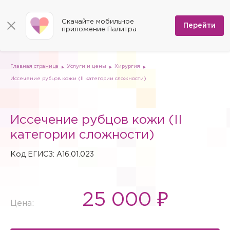
КОНТАКТЫ
Программы
0
Способы оплаты
Вакансии
Скачайте мобильное
Сертификаты
Перейти
Мы на карте
приложение Палитра
Страховые организации
Документы
Госпитализация в федеральные медицинские центры
Планы клиник
ДМС
Письмо директору
Партнёрские услуги
Планы парковок
Заказать документы для налоговой
Главная страница
Услуги и цены
Хирургия
Политика в отношении обработки персональных данных
Иссечение рубцов кожи (II категории сложности)
Онлайн-диагностика
Скачать мобильное приложение
Иссечение рубцов кожи (II
Анкета оценки качества услуг
категории сложности)
Код ЕГИСЗ: A16.01.023
25 000 ₽
Цена: