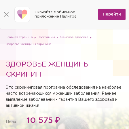
КОНТАКТЫ
Программы
0
Способы оплаты
Вакансии
Скачайте мобильное
Сертификаты
Перейти
Мы на карте
приложение Палитра
Страховые организации
Документы
Госпитализация в федеральные медицинские центры
Планы клиник
ДМС
Письмо директору
Партнёрские услуги
Планы парковок
Заказать документы для налоговой
Главная страница
Программы
Женское здоровье
Политика в отношении обработки персональных данных
Здоровье женщины скрининг
Онлайн-диагностика
Скачать мобильное приложение
ЗДОРОВЬЕ ЖЕНЩИНЫ
Анкета оценки качества услуг
СКРИНИНГ
Это скрининговая программа обследования на наиболее
часто встречающихся у женщин заболевания. Раннее
выявление заболеваний - гарантия Вашего здоровья и
активной жизни!
10 575 ₽
Цена: