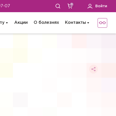
0
97-07
Войти
ту
Акции
О болезнях
Контакты