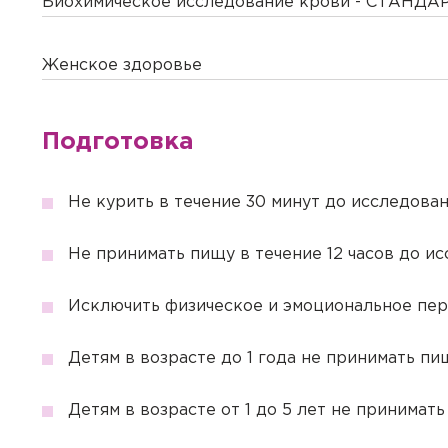
Биохимическое исследование крови - СТАНДАР
Женское здоровье
Вызов вр
Подготовка
Если Вам необходима меди
необходимые услуги с выез
Не курить в течение 30 минут до исследован
Заказ зв
Квалифицированные специ
лабораторной диагностики
Не принимать пищу в течение 12 часов до и
Авториз
Укажите, пожалуйст
Внимание
Внимание
Авториз
Покупка 
Выезд осуществляется при
Подготов
центра свяжется с 
выезда количество времен
Исключить физическое и эмоциональное пер
Вы покуп
Перенест
Чтобы оплатить онлайн, не
78.
Подтвер
Регистрация личного каби
Подт
совершен
личном присутствии пацие
Обратите внимание! После
Детям в возрасте до 1 года не принимать пи
указанным при регистраци
Нажимая кнопку "Да
Уважаемый па
В зависимости от вашего 
Детям в возрасте от 1 до 5 лет не принимать
другую дату. Наш м
номер телеф
всех деталей.