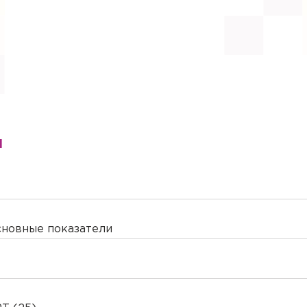
ы
сновные показатели