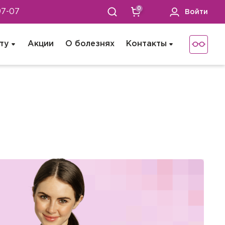
0
97-07
Войти
ту
Акции
О болезнях
Контакты