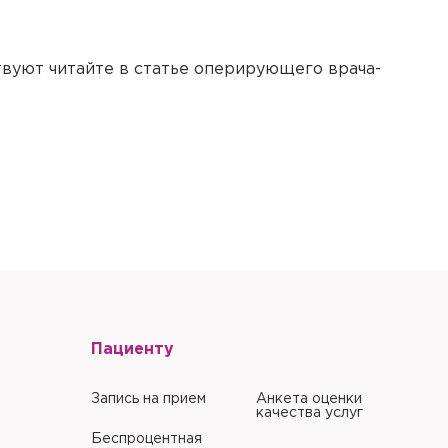
емя для уточнения
лугу
олжении
бходимо
твуют читайте в статье оперирующего врача-
о
е Вам выдали в клинике.
е Вам выдали в клинике.
е в его
Забыли пароль?
Забыли пароль?
литики в отношении
Пациенту
литики в отношении
Запись на прием
Анкета оценки
качества услуг
Беспроцентная