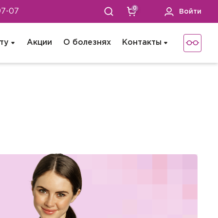
0
97-07
Войти
ту
Акции
О болезнях
Контакты