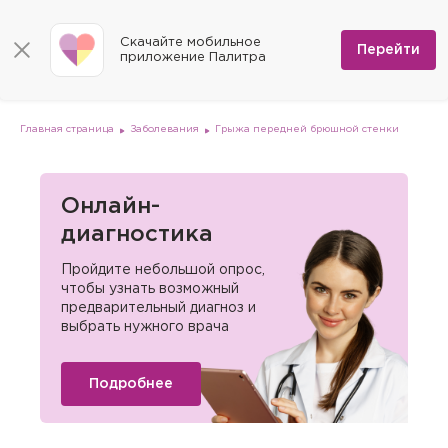
КОНТАКТЫ
Программы
0
Способы оплаты
Вакансии
Скачайте мобильное
Сертификаты
Перейти
Мы на карте
приложение Палитра
Страховые организации
Документы
Госпитализация в федеральные медицинские центры
Планы клиник
ДМС
Письмо директору
Партнёрские услуги
Планы парковок
Заказать документы для налоговой
Главная страница
Заболевания
Грыжа передней брюшной стенки
Политика в отношении обработки персональных данных
Онлайн-диагностика
Скачать мобильное приложение
Онлайн-
диагностика
Анкета оценки качества услуг
Пройдите небольшой опрос,
чтобы узнать возможный
предварительный диагноз и
выбрать нужного врача
Подробнее