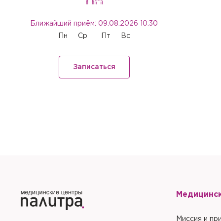
Отправить
Закрыть
Купить
С
Сбросить чекап и куп
Хорошо
Ближайший приём: 09.08.2026 10:30
Запомнить меня на эт
Запомнить меня на эт
Пн
Ср
Пт
Вс
Отправить
Записаться
Отправить
Медицинс
Миссия и пр