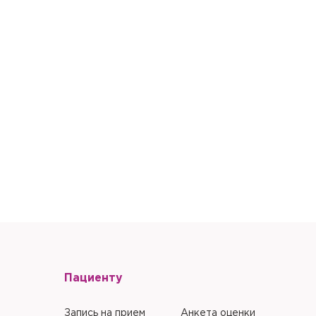
литики в отношении
литики в отношении
Пациенту
Запись на прием
Анкета оценки