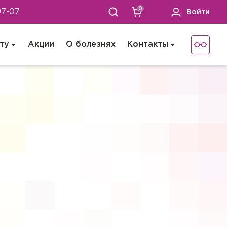
0
97-07
Войти
ту
Акции
О болезнях
Контакты