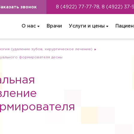
8 (4922) 77-77-78, 8 (4922) 37-
Заказать звонок
О нас
Врачи
Услуги и цены
Пациен
огия (удаление зубов, хирургическое лечение)
дуального формирователя десны
альная
вление
ормирователя