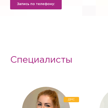
Запись по телефону:
Специалисты
Вызов вр
Если Вам необходима меди
необходимые услуги с выез
ДМС
Заказ зв
Квалифицированные специ