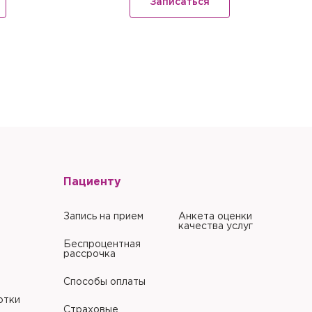
Записаться
литики в отношении
литики в отношении
Пациенту
Запись на прием
Анкета оценки
качества услуг
Беспроцентная
рассрочка
Способы оплаты
отки
Страховые