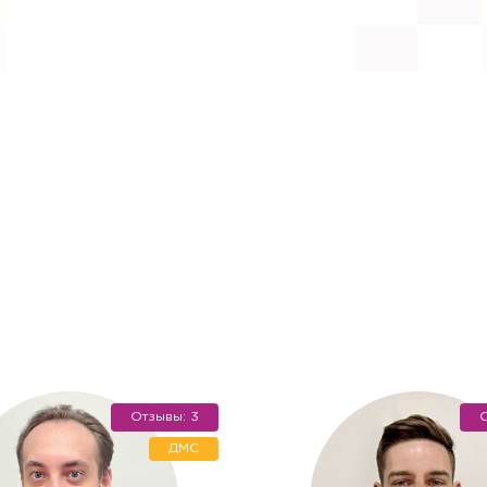
ача на дом
Отзывы: 3
О
цинская помощь, но посетить клинику Вы не можете (или
дом на дом или в офис.
ДМС
онка
алисты проведут прием на дому, осуществят забор биом