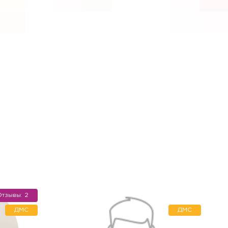
тзывы: 2
 не хотите), мы окажем
ДМС
ДМС
атериала для