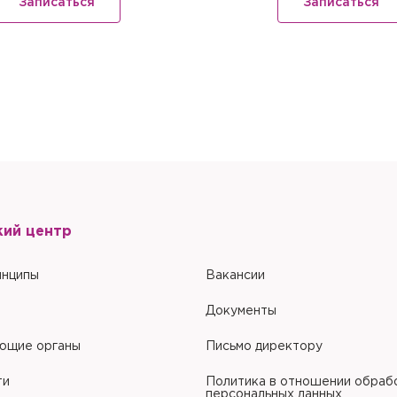
Записаться
Записаться
ом компьютере
Настоящим подтверждаю, что я ознакомлен и согласен с условиями
По
обработки персональных данных
.
Настоящим подтверждаю, что я ознакомлен и согласен с условиями
По
обработки персональных данных
.
кий центр
инципы
Вакансии
Документы
ющие органы
Письмо директору
ти
Политика в отношении обраб
персональных данных