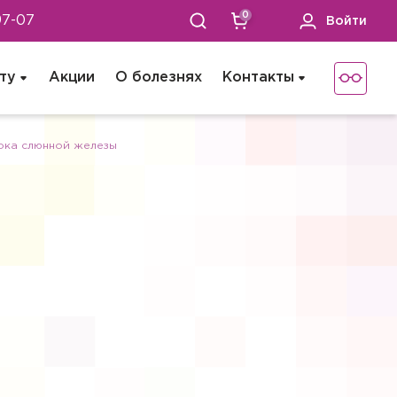
0
97-07
Войти
ту
Акции
О болезнях
Контакты
ока слюнной железы