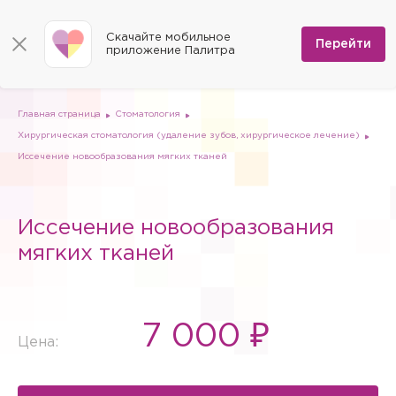
КОНТАКТЫ
Программы
0
Способы оплаты
Вакансии
Скачайте мобильное
Сертификаты
Перейти
Мы на карте
приложение Палитра
Страховые организации
Документы
Госпитализация в федеральные медицинские центры
Планы клиник
ДМС
Письмо директору
Партнёрские услуги
Планы парковок
Заказать документы для налоговой
Главная страница
Стоматология
Политика в отношении обработки персональных данных
Хирургическая стоматология (удаление зубов, хирургическое лечение)
Онлайн-диагностика
Иссечение новообразования мягких тканей
Скачать мобильное приложение
Анкета оценки качества услуг
Иссечение новообразования
мягких тканей
7 000 ₽
Цена: