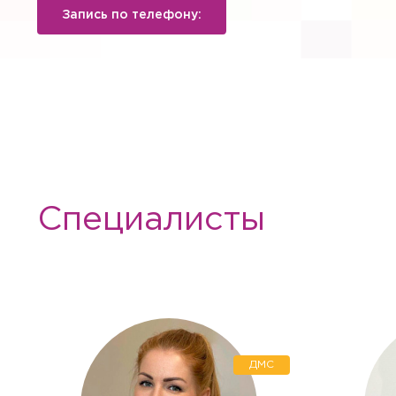
Запись по телефону:
Специалисты
Вызов вр
Если Вам необходима меди
необходимые услуги с выез
ДМС
Заказ зв
Квалифицированные специ