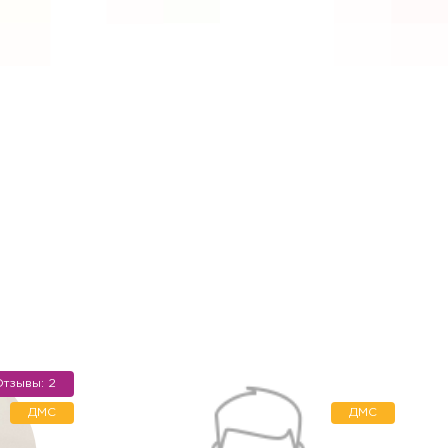
тзывы: 2
 не хотите), мы окажем
ДМС
ДМС
атериала для