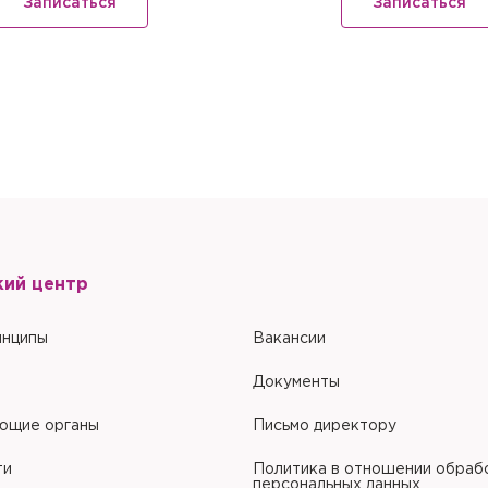
Записаться
Записаться
ом компьютере
Настоящим подтверждаю, что я ознакомлен и согласен с условиями
По
обработки персональных данных
.
Настоящим подтверждаю, что я ознакомлен и согласен с условиями
По
обработки персональных данных
.
кий центр
инципы
Вакансии
Документы
ющие органы
Письмо директору
ти
Политика в отношении обраб
персональных данных