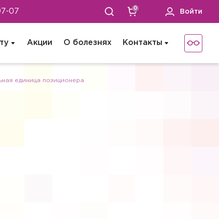
0
97-07
Войти
ту
Акции
О болезнях
Контакты
ьная единица позиционера