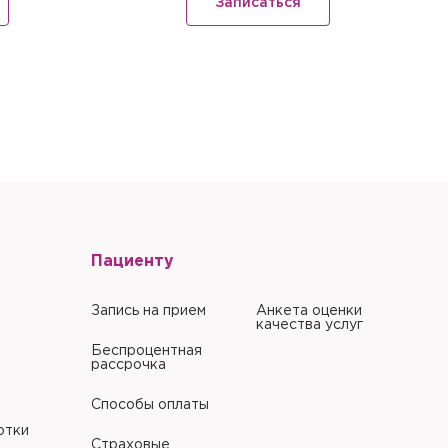
Записаться
литики в отношении
литики в отношении
Пациенту
Запись на прием
Анкета оценки
качества услуг
Беспроцентная
рассрочка
Способы оплаты
отки
Страховые