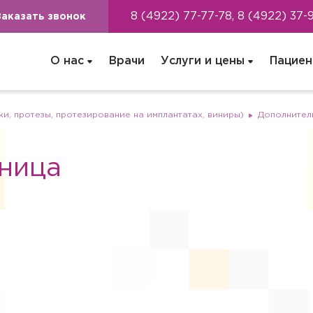
8 (4922) 77-77-78, 8 (4922) 37-
Заказать звонок
О нас
Врачи
Услуги и цены
Пациен
и, протезы, протезирование на имплантатах, виниры)
Дополнител
ница