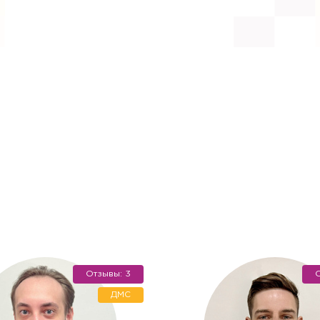
ача на дом
Отзывы: 3
О
цинская помощь, но посетить клинику Вы не можете (или
дом на дом или в офис.
ДМС
онка
алисты проведут прием на дому, осуществят забор биом