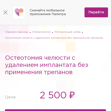
КОНТАКТЫ
Программы
0
Способы оплаты
Вакансии
Скачайте мобильное
Сертификаты
Перейти
Мы на карте
приложение Палитра
Страховые организации
Документы
Госпитализация в федеральные медицинские центры
Планы клиник
ДМС
Письмо директору
Партнёрские услуги
Планы парковок
Заказать документы для налоговой
Главная страница
Стоматология
Имплантация зубов
Политика в отношении обработки персональных данных
Остеотомия челюсти с удалением имплантата без применения трепанов
Онлайн-диагностика
Скачать мобильное приложение
Остеотомия челюсти с
Анкета оценки качества услуг
удалением имплантата без
применения трепанов
2 500 ₽
Цена: