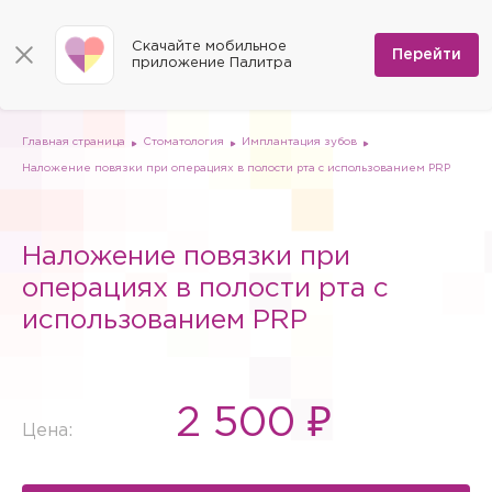
КОНТАКТЫ
Программы
0
Способы оплаты
Вакансии
Скачайте мобильное
Сертификаты
Перейти
Мы на карте
приложение Палитра
Страховые организации
Документы
Госпитализация в федеральные медицинские центры
Планы клиник
ДМС
Письмо директору
Партнёрские услуги
Планы парковок
Заказать документы для налоговой
Главная страница
Стоматология
Имплантация зубов
Политика в отношении обработки персональных данных
Наложение повязки при операциях в полости рта c использованием PRP
Онлайн-диагностика
Скачать мобильное приложение
Наложение повязки при
Анкета оценки качества услуг
операциях в полости рта c
использованием PRP
2 500 ₽
Цена: