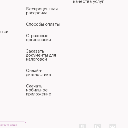
качества услуг
Беспроцентная
рассрочка
литики в отношении
Способы оплаты
отки
Страховые
организации
литики в отношении
Заказать
документы для
налоговой
Онлайн-
диагностика
Скачать
мобильное
приложение