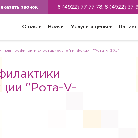
8 (4922) 77-77-78, 8 (4922) 37-
Заказать звонок
О нас
Врачи
Услуги и цены
Пациен
ия для профилактики ротавирусной инфекции "Рота-V-Эйд"
филактики
ции "Рота-V-
ача на дом