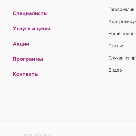
Отправить
Закрыть
Персоналии
Купить
С
Сбросить чекап и куп
Хорошо
Специалисты
Запомнить меня на эт
Запомнить меня на эт
Контролиру
Отправить
Услуги и цены
Наши новос
Акции
Статьи
Отправить
Случаи из п
Программы
Видео
Контакты