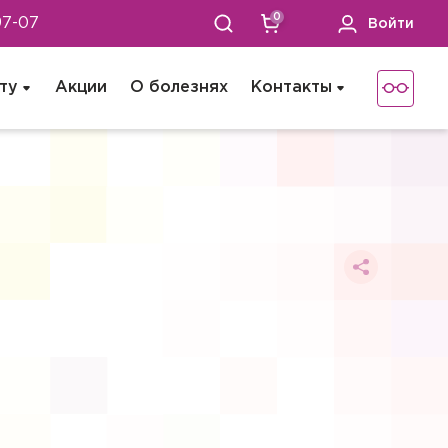
0
97-07
Войти
ту
Акции
О болезнях
Контакты