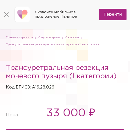
КОНТАКТЫ
Программы
0
Способы оплаты
Вакансии
Скачайте мобильное
Сертификаты
Перейти
Мы на карте
приложение Палитра
Страховые организации
Документы
Госпитализация в федеральные медицинские центры
Планы клиник
ДМС
Письмо директору
Партнёрские услуги
Планы парковок
Заказать документы для налоговой
Главная страница
Услуги и цены
Урология
Политика в отношении обработки персональных данных
Трансуретральная резекция мочевого пузыря (1 категории)
Онлайн-диагностика
Скачать мобильное приложение
Трансуретральная резекция
Анкета оценки качества услуг
мочевого пузыря (1 категории)
Код ЕГИСЗ: A16.28.026
33 000 ₽
Цена: