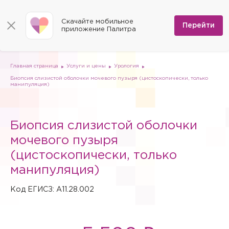
КОНТАКТЫ
Программы
0
Способы оплаты
Вакансии
Скачайте мобильное
Сертификаты
Перейти
Мы на карте
приложение Палитра
Страховые организации
Документы
Госпитализация в федеральные медицинские центры
Планы клиник
ДМС
Письмо директору
Партнёрские услуги
Планы парковок
Заказать документы для налоговой
Главная страница
Услуги и цены
Урология
Политика в отношении обработки персональных данных
Биопсия слизистой оболочки мочевого пузыря (цистоскопически, только
Онлайн-диагностика
манипуляция)
Скачать мобильное приложение
Анкета оценки качества услуг
Биопсия слизистой оболочки
мочевого пузыря
(цистоскопически, только
манипуляция)
Код ЕГИСЗ: A11.28.002