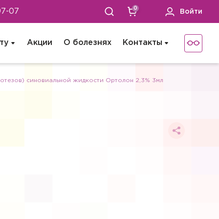
0
97-07
Войти
ту
Акции
О болезнях
Контакты
ротезов) синовиальной жидкости Ортолон 2,3% 3мл