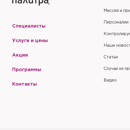
Хорошо
Да
Отправить
Да
Миссия и пр
Отправить
Закрыть
Купить
С
Сбросить чекап и куп
Хорошо
Запомнить меня на эт
Персоналии
Специалисты
Запомнить меня на эт
Отправить
Контролиру
Услуги и цены
Наши новос
Акции
Статьи
Отправить
Случаи из п
Программы
Видео
Контакты