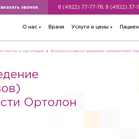
8 (4922) 77-77-78, 8 (4922) 37-
Заказать звонок
О нас
Врачи
Услуги и цены
Пациен
атологии и ортопедии
Внутрисуставное введение заменителей (п
едение
зов)
сти Ортолон
ача на дом