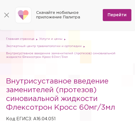
КОНТАКТЫ
Программы
0
Способы оплаты
Вакансии
Скачайте мобильное
Сертификаты
Перейти
Мы на карте
приложение Палитра
Страховые организации
Документы
Госпитализация в федеральные медицинские центры
Планы клиник
ДМС
Письмо директору
Партнёрские услуги
Планы парковок
Заказать документы для налоговой
Главная страница
Услуги и цены
Политика в отношении обработки персональных данных
Экспертный центр травматологии и ортопедии
Онлайн-диагностика
Внутрисуставное введение заменителей (протезов) синовиальной
жидкости Флексотрон Кросс 60мг/3мл
Скачать мобильное приложение
Анкета оценки качества услуг
Внутрисуставное введение
заменителей (протезов)
синовиальной жидкости
Флексотрон Кросс 60мг/3мл
Код ЕГИСЗ: A16.04.051