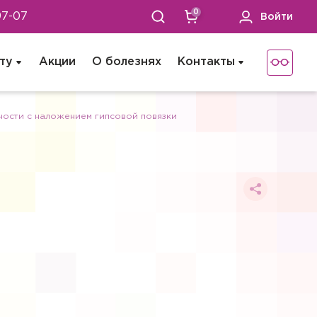
0
97-07
Войти
ту
Акции
О болезнях
Контакты
ности с наложением гипсовой повязки