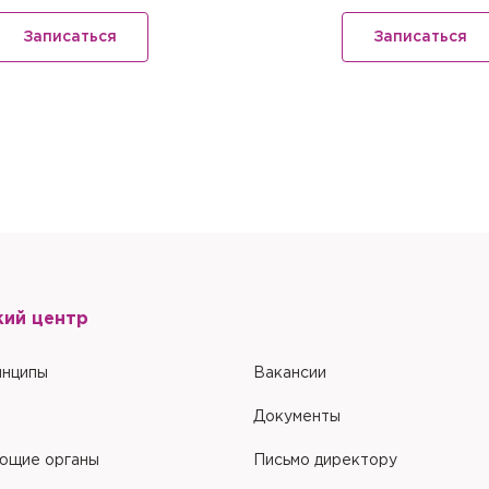
ом компьютере
ом компьютере
Настоящим подтверждаю, что я ознакомлен и согласен с условиями
По
Записаться
Записаться
обработки персональных данных
.
Настоящим подтверждаю, что я ознакомлен и согласен с условиями
По
обработки персональных данных
.
кий центр
инципы
Вакансии
Документы
ющие органы
Письмо директору