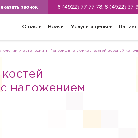
8 (4922) 77-77-78, 8 (4922) 37-
Заказать звонок
О нас
Врачи
Услуги и цены
Пациен
атологии и ортопедии
Репозиция отломков костей верхней конеч
 костей
 с наложением