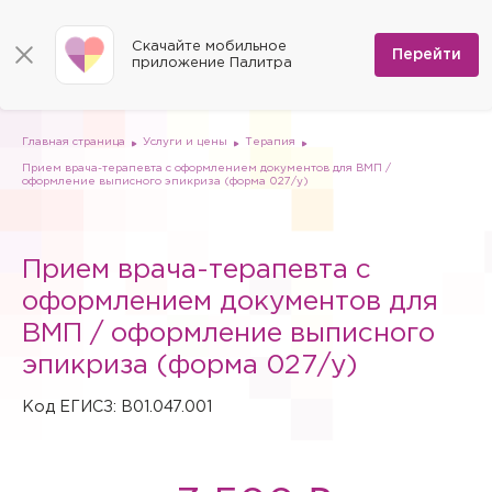
КОНТАКТЫ
Программы
0
Способы оплаты
Вакансии
Скачайте мобильное
Сертификаты
Перейти
Мы на карте
приложение Палитра
Страховые организации
Документы
Госпитализация в федеральные медицинские центры
Планы клиник
ДМС
Письмо директору
Партнёрские услуги
Планы парковок
Заказать документы для налоговой
Главная страница
Услуги и цены
Терапия
Политика в отношении обработки персональных данных
Прием врача-терапевта с оформлением документов для ВМП /
Онлайн-диагностика
оформление выписного эпикриза (форма 027/у)
Скачать мобильное приложение
Анкета оценки качества услуг
Прием врача-терапевта с
оформлением документов для
ВМП / оформление выписного
эпикриза (форма 027/у)
Код ЕГИСЗ: B01.047.001