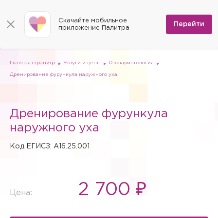
КОНТАКТЫ
Программы
0
Способы оплаты
Вакансии
Скачайте мобильное
Сертификаты
Перейти
Мы на карте
приложение Палитра
Страховые организации
Документы
Госпитализация в федеральные медицинские центры
Планы клиник
ДМС
Письмо директору
Партнёрские услуги
Планы парковок
Заказать документы для налоговой
Главная страница
Услуги и цены
Отоларингология
Политика в отношении обработки персональных данных
Дренирование фурункула наружного уха
Онлайн-диагностика
Скачать мобильное приложение
Дренирование фурункула
Анкета оценки качества услуг
наружного уха
Код ЕГИСЗ: A16.25.001
2 700 ₽
Цена: