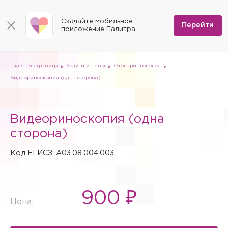
КОНТАКТЫ
Программы
0
Способы оплаты
Вакансии
Скачайте мобильное
Сертификаты
Перейти
Мы на карте
приложение Палитра
Страховые организации
Документы
Госпитализация в федеральные медицинские центры
Планы клиник
ДМС
Письмо директору
Партнёрские услуги
Планы парковок
Заказать документы для налоговой
Главная страница
Услуги и цены
Отоларингология
Политика в отношении обработки персональных данных
Видеориноскопия (одна сторона)
Онлайн-диагностика
Скачать мобильное приложение
Видеориноскопия (одна
Анкета оценки качества услуг
сторона)
Код ЕГИСЗ: A03.08.004.003
900 ₽
Цена: