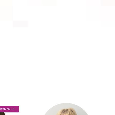
 не хотите), мы окажем
тзывы: 2