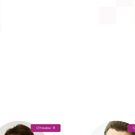
ача на дом
цинская помощь, но посетить клинику Вы не можете (или
дом на дом или в офис.
Отзывы: 8
О