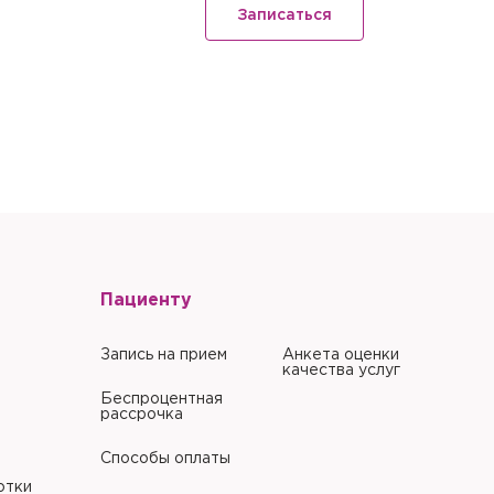
Записаться
литики в отношении
литики в отношении
Пациенту
Запись на прием
Анкета оценки
качества услуг
Беспроцентная
рассрочка
Способы оплаты
отки