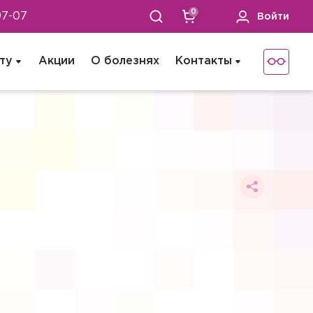
0
97-07
Войти
ту
Акции
О болезнях
Контакты