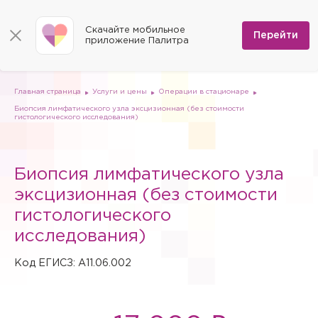
КОНТАКТЫ
Программы
0
Способы оплаты
Вакансии
Скачайте мобильное
Сертификаты
Перейти
Мы на карте
приложение Палитра
Страховые организации
Документы
Госпитализация в федеральные медицинские центры
Планы клиник
ДМС
Письмо директору
Партнёрские услуги
Планы парковок
Заказать документы для налоговой
Главная страница
Услуги и цены
Операции в стационаре
Политика в отношении обработки персональных данных
Биопсия лимфатического узла эксцизионная (без стоимости
Онлайн-диагностика
гистологического исследования)
Скачать мобильное приложение
Анкета оценки качества услуг
Биопсия лимфатического узла
эксцизионная (без стоимости
гистологического
исследования)
Код ЕГИСЗ: A11.06.002