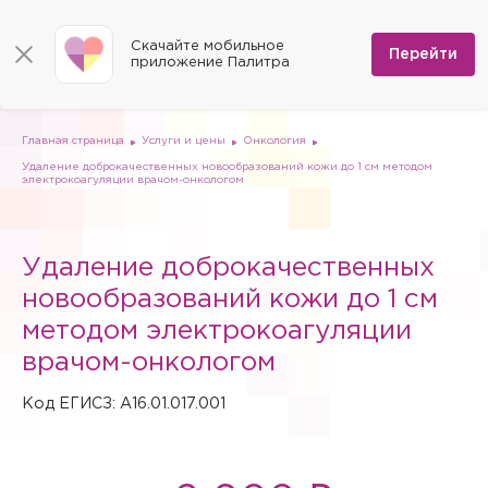
КОНТАКТЫ
Программы
0
Способы оплаты
Вакансии
Скачайте мобильное
Сертификаты
Перейти
Мы на карте
приложение Палитра
Страховые организации
Документы
Госпитализация в федеральные медицинские центры
Планы клиник
ДМС
Письмо директору
Партнёрские услуги
Планы парковок
Заказать документы для налоговой
Главная страница
Услуги и цены
Онкология
Политика в отношении обработки персональных данных
Удаление доброкачественных новообразований кожи до 1 см методом
Онлайн-диагностика
электрокоагуляции врачом-онкологом
Скачать мобильное приложение
Анкета оценки качества услуг
Удаление доброкачественных
новообразований кожи до 1 см
методом электрокоагуляции
врачом-онкологом
Код ЕГИСЗ: A16.01.017.001