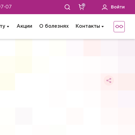
0
97-07
Войти
ту
Акции
О болезнях
Контакты