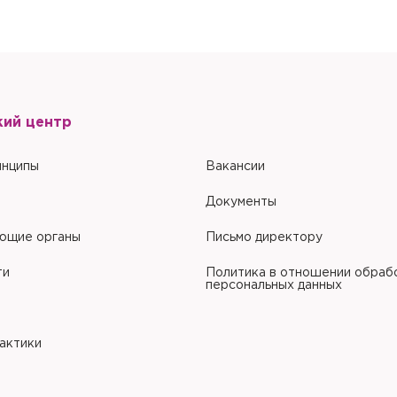
Настоящим подтверждаю, что я ознакомлен и согласен с условиями
По
обработки персональных данных
.
кий центр
инципы
Вакансии
Документы
ющие органы
Письмо директору
ти
Политика в отношении обраб
персональных данных
рактики