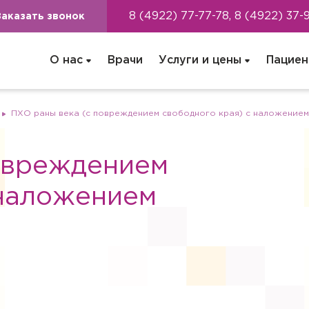
8 (4922) 77-77-78, 8 (4922) 37-
Заказать звонок
О нас
Врачи
Услуги и цены
Пациен
ПХО раны века (с повреждением свободного края) с наложением
овреждением
 наложением