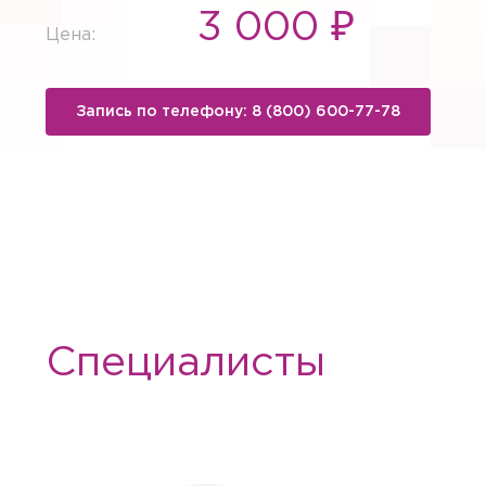
3 000 ₽
Цена:
Запись по телефону: 8 (800) 600-77-78
Вызов вр
Специалисты
Если Вам необходима меди
необходимые услуги с выез
Заказ зв
Квалифицированные специ
лабораторной диагностики
Авториз
Укажите, пожалуйст