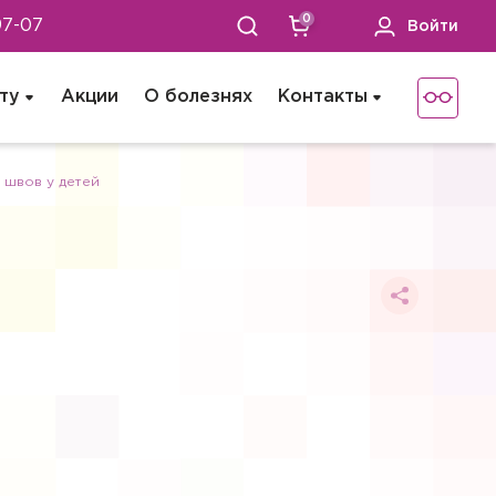
0
97-07
Войти
ту
Акции
О болезнях
Контакты
 швов у детей