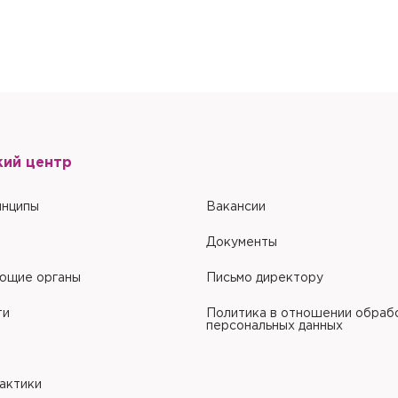
Настоящим подтверждаю, что я ознакомлен и согласен с условиями
По
обработки персональных данных
.
кий центр
инципы
Вакансии
Документы
ющие органы
Письмо директору
ти
Политика в отношении обраб
персональных данных
рактики