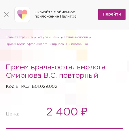
КОНТАКТЫ
Программы
0
Способы оплаты
Вакансии
Скачайте мобильное
Сертификаты
Перейти
Мы на карте
приложение Палитра
Страховые организации
Документы
Госпитализация в федеральные медицинские центры
Планы клиник
ДМС
Письмо директору
Партнёрские услуги
Планы парковок
Заказать документы для налоговой
Главная страница
Услуги и цены
Офтальмология
Политика в отношении обработки персональных данных
Прием врача-офтальмолога Смирнова В.С. повторный
Онлайн-диагностика
Скачать мобильное приложение
Прием врача-офтальмолога
Анкета оценки качества услуг
Смирнова В.С. повторный
Код ЕГИСЗ: B01.029.002
2 400 ₽
Цена: