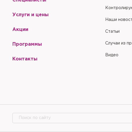
Специалисты
Купить
С
Сбросить чекап и куп
Хорошо
Контролиру
Запомнить меня на эт
Запомнить меня на эт
Услуги и цены
Отправить
Наши новос
Акции
Статьи
Случаи из п
Программы
Отправить
Видео
Контакты