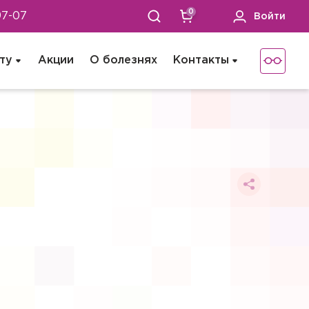
0
97-07
Войти
ту
Акции
О болезнях
Контакты
 не хотите), мы окажем