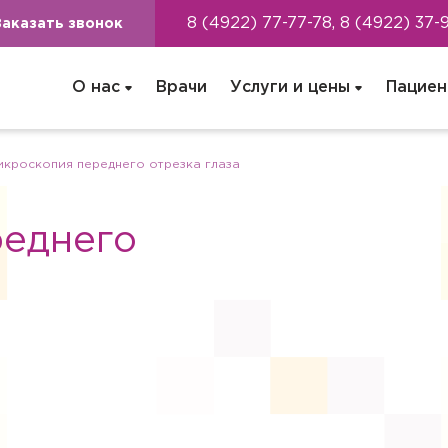
8 (4922) 77-77-78, 8 (4922) 37-
Заказать звонок
О нас
Врачи
Услуги и цены
Пациен
кроскопия переднего отрезка глаза
реднего
ача на дом
цинская помощь, но посетить клинику Вы не можете (или