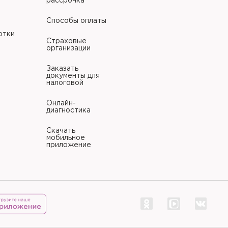
рассрочка
Способы оплаты
литики в отношении
отки
Страховые
организации
Заказать
документы для
литики в отношении
налоговой
Онлайн-
диагностика
Скачать
мобильное
приложение